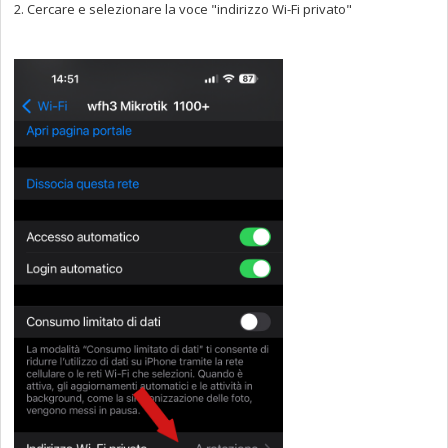
2. Cercare e selezionare la voce "indirizzo Wi-Fi privato"