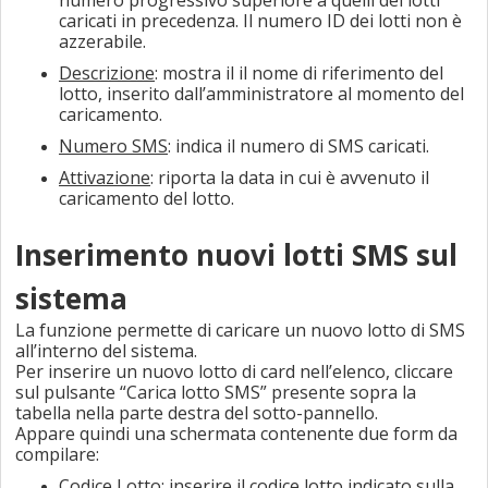
numero progressivo superiore a quelli dei lotti
caricati in precedenza. Il numero ID dei lotti non è
azzerabile.
Descrizione
: mostra il il nome di riferimento del
lotto, inserito dall’amministratore al momento del
caricamento.
Numero SMS
:
indica il numero di SMS caricati.
Attivazione
:
riporta la data in cui è avvenuto il
caricamento del lotto.
Inserimento nuovi lotti SMS sul
sistema
La funzione permette di caricare un nuovo lotto di SMS
all’interno del sistema.
Per inserire un nuovo lotto di card nell’elenco, cliccare
sul pulsante “Carica lotto SMS” presente sopra la
tabella nella parte destra del sotto-pannello.
Appare quindi una schermata contenente due form da
compilare:
Codice Lotto
: inserire il codice lotto indicato sulla