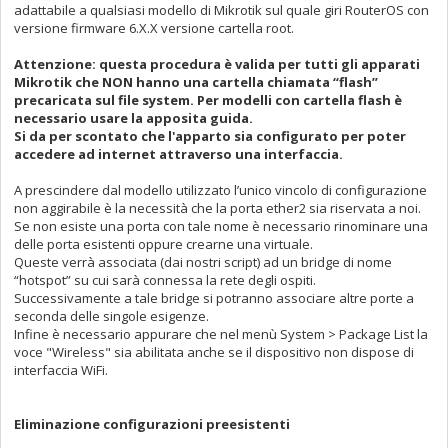
adattabile a qualsiasi modello di Mikrotik sul quale giri RouterOS con
versione firmware 6.X.X versione cartella root.
Attenzione: questa procedura è valida per tutti gli apparati
Mikrotik che NON hanno una cartella chiamata “flash”
precaricata sul file system. Per modelli con cartella flash è
necessario usare la apposita guida.
Si da per scontato che l'apparto sia configurato per poter
accedere ad internet attraverso una interfaccia.
A prescindere dal modello utilizzato l’unico vincolo di configurazione
non aggirabile è la necessità che la porta ether2 sia riservata a noi.
Se non esiste una porta con tale nome è necessario rinominare una
delle porta esistenti oppure crearne una virtuale.
Queste verrà associata (dai nostri script) ad un bridge di nome
“hotspot” su cui sarà connessa la rete degli ospiti.
Successivamente a tale bridge si potranno associare altre porte a
seconda delle singole esigenze.
Infine è necessario appurare che nel menù System > Package List la
voce "Wireless" sia abilitata anche se il dispositivo non dispose di
interfaccia WiFi.
Eliminazione configurazioni preesistenti