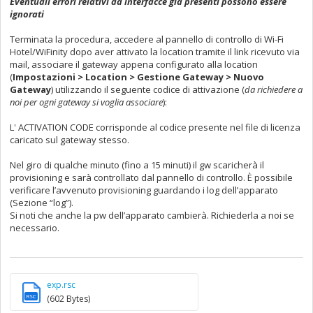
Eventuali errori relativi ad interfacce già presenti possono essere
ignorati
Terminata la procedura, accedere al pannello di controllo di Wi-Fi
Hotel/WiFinity dopo aver attivato la location tramite il link ricevuto via
mail, associare il gateway appena configurato alla location
(
Impostazioni > Location > Gestione Gateway > Nuovo
Gateway
) utilizzando il seguente codice di attivazione (
da richiedere a
noi per ogni gateway si voglia associare
):
L' ACTIVATION CODE corrisponde al codice presente nel file di licenza
caricato sul gateway stesso.
Nel giro di qualche minuto (fino a 15 minuti) il gw scaricherà il
provisioning e sarà controllato dal pannello di controllo. È possibile
verificare l’avvenuto provisioning guardando i log dell’apparato
(Sezione “log”).
Si noti che anche la pw dell’apparato cambierà. Richiederla a noi se
necessario.
exp.rsc
RSC
(602 Bytes)