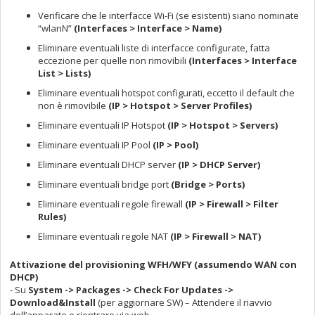
Verificare che le interfacce Wi-Fi (se esistenti) siano nominate
“wlanN”
(Interfaces > Interface > Name)
Eliminare eventuali liste di interfacce configurate, fatta
eccezione per quelle non rimovibili
(Interfaces > Interface
List > Lists)
Eliminare eventuali hotspot configurati, eccetto il default che
non è rimovibile
(IP > Hotspot > Server Profiles)
Eliminare eventuali IP Hotspot
(IP > Hotspot > Servers)
Eliminare eventuali IP Pool
(IP > Pool)
Eliminare eventuali DHCP server
(IP > DHCP Server)
Eliminare eventuali bridge port
(Bridge > Ports)
Eliminare eventuali regole firewall
(IP > Firewall > Filter
Rules)
Eliminare eventuali regole NAT
(IP > Firewall > NAT)
Attivazione del provisioning WFH/WFY (assumendo WAN con
DHCP)
- Su
System -> Packages -> Check For Updates ->
Download&Install
(per aggiornare SW) – Attendere il riavvio
dell’apparato e rientrare via web