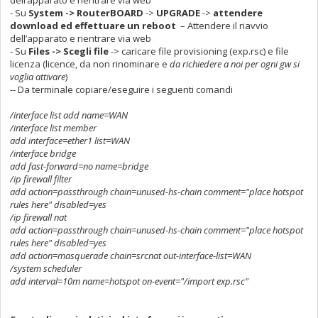
- Su
System -> RouterBOARD
->
UPGRADE
->
attendere
download ed effettuare un reboot
– Attendere il riavvio
dell’apparato e rientrare via web
- Su
Files -> Scegli file
-> caricare file provisioning (exp.rsc) e file
licenza (licence, da non rinominare e
da richiedere a noi per ogni gw si
voglia attivare
)
-- Da terminale copiare/eseguire i seguenti comandi
/interface list add name=WAN
/interface list member
add interface=ether1 list=WAN
/interface bridge
add fast-forward=no name=bridge
/ip firewall filter
add action=passthrough chain=unused-hs-chain comment="place hotspot
rules here" disabled=yes
/ip firewall nat
add action=passthrough chain=unused-hs-chain comment="place hotspot
rules here" disabled=yes
add action=masquerade chain=srcnat out-interface-list=WAN
/system scheduler
add interval=10m name=hotspot on-event="/import exp.rsc"