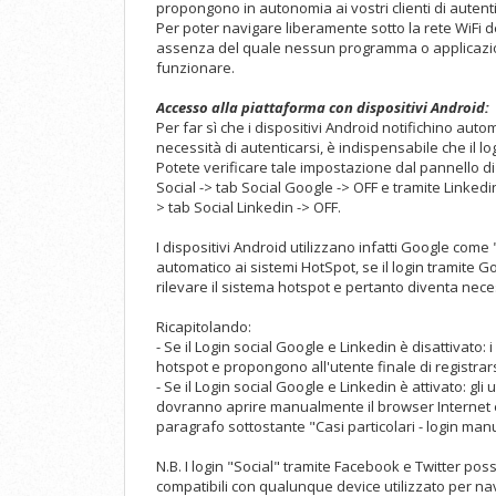
propongono in autonomia ai vostri clienti di autenti
Per poter navigare liberamente sotto la rete WiFi de
assenza del quale nessun programma o applicazione
funzionare.
Accesso alla piattaforma con dispositivi Android:
Per far sì che i dispositivi Android notifichino aut
necessità di autenticarsi, è indispensabile che il lo
Potete verificare tale impostazione dal pannello di 
Social -> tab Social Google -> OFF e tramite Linkedin
> tab Social Linkedin -> OFF.
I dispositivi Android utilizzano infatti Google com
automatico ai sistemi HotSpot, se il login tramite
rilevare il sistema hotspot e pertanto diventa nec
Ricapitolando:
- Se il Login social Google e Linkedin è disattivato:
hotspot e propongono all'utente finale di registrars
- Se il Login social Google e Linkedin è attivato: gli
dovranno aprire manualmente il browser Internet e
paragrafo sottostante "Casi particolari - login man
N.B. I login "Social" tramite Facebook e Twitter po
compatibili con qualunque device utilizzato per na