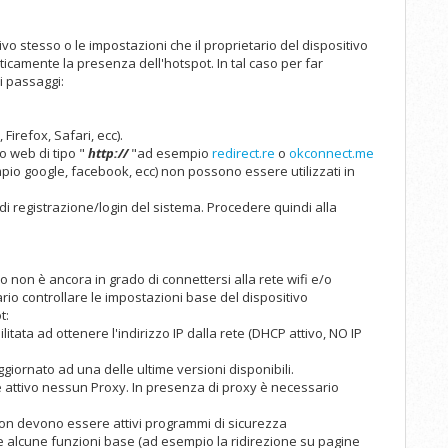
tivo stesso o le impostazioni che il proprietario del dispositivo
camente la presenza dell'hotspot. In tal caso per far
i passaggi:
irefox, Safari, ecc).
to web di tipo "
http://
"ad esempio
redirect.re
o
okconnect.me
pio google, facebook, ecc) non possono essere utilizzati in
 di registrazione/login del sistema. Procedere quindi alla
o non è ancora in grado di connettersi alla rete wifi e/o
ario controllare le impostazioni base del dispositivo
t:
itata ad ottenere l'indirizzo IP dalla rete (DHCP attivo, NO IP
giornato ad una delle ultime versioni disponibili.
 attivo nessun Proxy. In presenza di proxy è necessario
 non devono essere attivi programmi di sicurezza
 alcune funzioni base (ad esempio la ridirezione su pagine