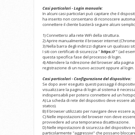
Casi particolari - Login manuale:
In alcuni casi particolari può capitare che il disposi
ha inserito non consentano di riconoscere automati
connettere il cliente basterà seguire alcuni semplic
1) Connettersi alla rete WiFi della struttura.
2) Aprire manualmente il browser internet (Chrome, F
3) Nella barra degli indirizzi digitare un qualsiasi si
I siti con certificati di sicurezza "
https://
" (ad esem
questa specifica fase del processo di login.
4) Attendere la ridirezione del browser alla pagina
registrazione di un nuovo account oppure al login.
Casi particolari - Configurazione del dispositivo:
Se dopo aver eseguito questi passaggi il dispositiv
visualizzare la pagina di login al sistema è necess
indispensabili per potersi connettere ad un hotspo
A) La scheda di rete del dispositivo deve essere abil
statico).
B) Il browser utilizzato per navigare deve essere ag
C) Nelle impostazioni del browser non deve essere
provvedere ad una temporanea disattivazione.
D) Nelle impostazioni di sicurezza del dispositivo
particolarmente "aggressivi" che possano bloccare