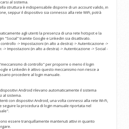
carsi al sistema.
lla struttura è indispensabile disporre di un account valido, in
, seppur il dispositivo sia connesso alla rete WiFi, potrà
omaticamente agli utenti la presenza di una rete hotspot e la
gin "Social" tramite Google e Linkedin sia disattivato.
controllo -> Impostazioni (in alto a destra) -> Autenticazione ->
: -> Impostazioni (in alto a destra) -> Autenticazione -> Social -
e "meccanismo di controllo" per proporre o meno il login
 Google e Linkedin è attivo questo meccanismo non riesce a
essario procedere al login manuale.
 i dispositivi Android rilevano automaticamente il sistema
i al sistema.
 utenti con dispositivi Android, una volta connessi alla rete Wi-Fi,
 seguire la procedura di login manuale riportata nel
uale".
ssono essere tranquillamente mantenuti attivi in quanto
vigare.